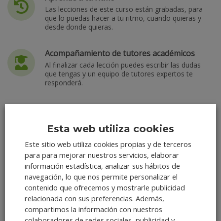
Las lecciones de este curso están grabadas, para
que lo puedas hacer a tu ritmo, cuando quieras y
desde donde quieras.
Acompañamiento de tutores académicos
Al finalizar cada lección puedes escribir las dudas
que tengas y un equipo de tutores expertos te
responderá.
Siempre a la vanguardia
La escuela te garantiza que los cursos se
Esta web utiliza cookies
actualizarán de forma constante para que siempre
puedas aprender y ejecutar lo último en plataformas
Este sitio web utiliza cookies propias y de terceros
y herramientas digitales.
para para mejorar nuestros servicios, elaborar
información estadística, analizar sus hábitos de
navegación, lo que nos permite personalizar el
contenido que ofrecemos y mostrarle publicidad
Lo que nuestros alumnos
relacionada con sus preferencias. Además,
dicen
compartimos la información con nuestros
colaboradores de redes sociales, publicidad y