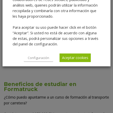
análisis web, quienes podrán utilizar la información
tra pacencia. Ha
Aprender de un modo fácil es posible
recopilada y combinarla con otra información que
les haya proporcionado.
 gratificante.
gracias a este excelente grupo de
ordinario equipo de
profesionales. Además disponen de una
Para aceptar su uso puede hacer click en el botón
escuela on-line muy cómoda e intuitiva.
“Aceptar”. Si usted no está de acuerdo con alguna
de estas, podrá personalizar sus opciones a través
del panel de configuración.
JORDI SOLIS
Aceptar cookies
Configuración
Rechazar cookies
Beneficios de estudiar en
Formatruck
¿Cómo puedo apuntarme a un curso de formación al transporte
por carretera?